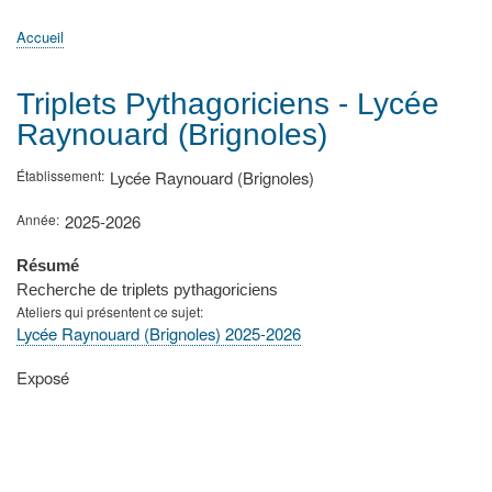
principale
Accueil
Actualités
MATh.en.JEANS ?
Régions et Ateliers
Créer, gérer un atelier
Sujets/Publications
Congrès
Accueil
Fil
d'Ariane
Triplets Pythagoriciens - Lycée
Raynouard (Brignoles)
Établissement
Lycée Raynouard (Brignoles)
Année
2025-2026
Résumé
Recherche de triplets pythagoriciens
Ateliers qui présentent ce sujet
Lycée Raynouard (Brignoles) 2025-2026
Type
Exposé
de
présentation
au
congrès