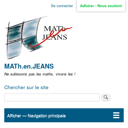
Aller
Se connecter
Adhérer - Nous soutenir
Menu
au
contenu
user
principal
non
identifié
MATh.en.JEANS
Ne subissons pas les maths, vivons les !
Chercher sur le site
Rechercher
Afficher — Navigation principale
Navigation