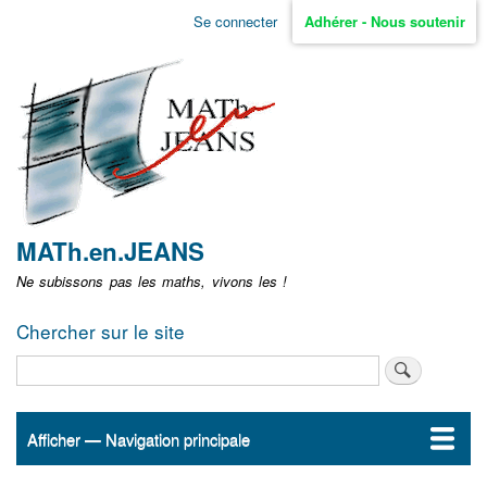
Aller
Se connecter
Adhérer - Nous soutenir
Menu
au
contenu
user
principal
non
identifié
MATh.en.JEANS
Ne subissons pas les maths, vivons les !
Chercher sur le site
Rechercher
Afficher — Navigation principale
Navigation