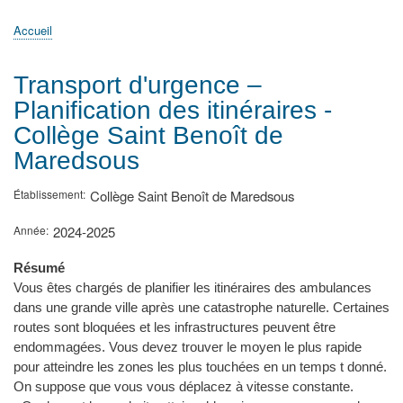
principale
Accueil
Actualités
MATh.en.JEANS ?
Régions et Ateliers
Créer, gérer un atelier
Sujets/Publications
Congrès
Accueil
Fil
d'Ariane
Transport d'urgence –
Planification des itinéraires -
Collège Saint Benoît de
Maredsous
Établissement
Collège Saint Benoît de Maredsous
Année
2024-2025
Résumé
Vous êtes chargés de planifier les itinéraires des ambulances
dans une grande ville après une catastrophe naturelle. Certaines
routes sont bloquées et les infrastructures peuvent être
endommagées. Vous devez trouver le moyen le plus rapide
pour atteindre les zones les plus touchées en un temps t donné.
On suppose que vous vous déplacez à vitesse constante.