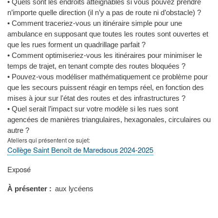
• Quels sont les endroits atteignables si vous pouvez prendre
n’importe quelle direction (il n’y a pas de route ni d’obstacle) ?
• Comment traceriez-vous un itinéraire simple pour une
ambulance en supposant que toutes les routes sont ouvertes et
que les rues forment un quadrillage parfait ?
• Comment optimiseriez-vous les itinéraires pour minimiser le
temps de trajet, en tenant compte des routes bloquées ?
• Pouvez-vous modéliser mathématiquement ce problème pour
que les secours puissent réagir en temps réel, en fonction des
mises à jour sur l'état des routes et des infrastructures ?
• Quel serait l’impact sur votre modèle si les rues sont
agencées de manières triangulaires, hexagonales, circulaires ou
autre ?
Ateliers qui présentent ce sujet
Collège Saint Benoît de Maredsous 2024-2025
Type
Exposé
de
présentation
À présenter
aux lycéens
au
congrès