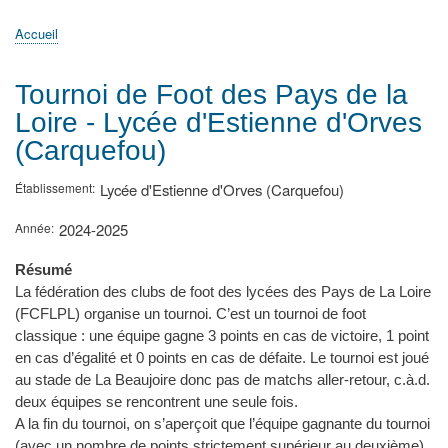
principale
Accueil
Actualités
MATh.en.JEANS ?
Régions et Ateliers
Créer, gérer un atelier
Sujets/Publications
Congrès
Accueil
Fil
d'Ariane
Tournoi de Foot des Pays de la
Loire - Lycée d'Estienne d'Orves
(Carquefou)
Établissement
Lycée d'Estienne d'Orves (Carquefou)
Année
2024-2025
Résumé
La fédération des clubs de foot des lycées des Pays de La Loire
(FCFLPL) organise un tournoi. C’est un tournoi de foot
classique : une équipe gagne 3 points en cas de victoire, 1 point
en cas d’égalité et 0 points en cas de défaite. Le tournoi est joué
au stade de La Beaujoire donc pas de matchs aller-retour, c.à.d.
deux équipes se rencontrent une seule fois.
A la fin du tournoi, on s’aperçoit que l’équipe gagnante du tournoi
(avec un nombre de points strictement supérieur au deuxième)