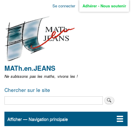
Aller
Se connecter
Adhérer - Nous soutenir
Menu
au
contenu
user
principal
non
identifié
MATh.en.JEANS
Ne subissons pas les maths, vivons les !
Chercher sur le site
Rechercher
Afficher — Navigation principale
Navigation