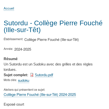
principale
Accueil
Actualités
MATh.en.JEANS ?
Régions et Ateliers
Créer, gérer un atelier
Sujets/Publications
Congrès
Accueil
Fil
d'Ariane
Sutordu - Collège Pierre Fouché
(Ille-sur-Têt)
Établissement
Collège Pierre Fouché (Ille-sur-Têt)
Année
2024-2025
Résumé
Un Sutordu est un Sudoku avec des grilles et des règles
tordues.
Sujet complet
Sutordu.pdf
Mots clés
sudoku
Ateliers qui présentent ce sujet
Collège Pierre Fouché (Ille-sur-Têt) 2024-2025
Type
Exposé court
de