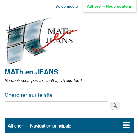
Aller
Se connecter
Adhérer - Nous soutenir
Menu
au
contenu
user
principal
non
identifié
MATh.en.JEANS
Ne subissons pas les maths, vivons les !
Chercher sur le site
Rechercher
Afficher — Navigation principale
Navigation