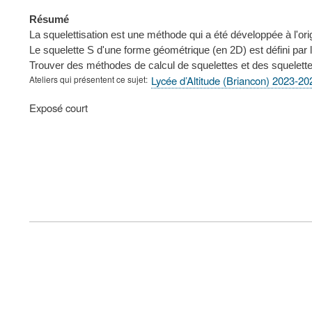
Résumé
La squelettisation est une méthode qui a été développée à l'o
Le squelette S d'une forme géométrique (en 2D) est défini pa
Trouver des méthodes de calcul de squelettes et des squelet
Ateliers qui présentent ce sujet
Lycée d’Altitude (Briancon) 2023-20
Type
Exposé court
de
présentation
au
congrès
FOOTER
MENU