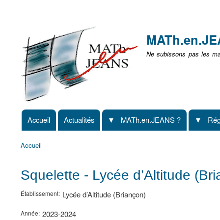
Menu
user
MATh.en.J
non
Ne subissons pas les mat
identifié
Accueil
Actualités
MATh.en.JEANS ?
Rég
Navigation
principale
Accueil
Fil
d'Ariane
Squelette - Lycée d’Altitude (Br
Établissement
Lycée d’Altitude (Briançon)
Année
2023-2024