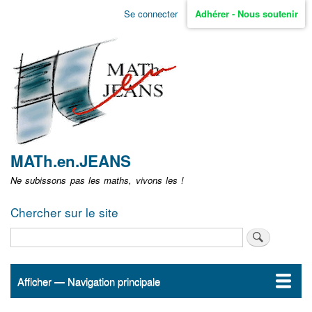
Aller
Se connecter
Adhérer - Nous soutenir
Menu
au
contenu
user
principal
non
identifié
MATh.en.JEANS
Ne subissons pas les maths, vivons les !
Chercher sur le site
Rechercher
Afficher — Navigation principale
Navigation