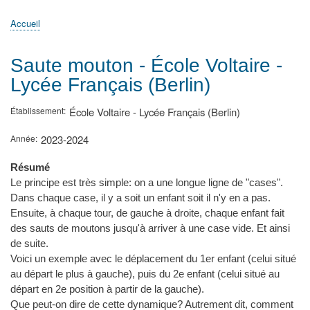
principale
Accueil
Actualités
MATh.en.JEANS ?
Régions et Ateliers
Créer, gérer un atelier
Sujets/Publications
Congrès
Accueil
Fil
d'Ariane
Saute mouton - École Voltaire -
Lycée Français (Berlin)
Établissement
École Voltaire - Lycée Français (Berlin)
Année
2023-2024
Résumé
Le principe est très simple: on a une longue ligne de "cases".
Dans chaque case, il y a soit un enfant soit il n'y en a pas.
Ensuite, à chaque tour, de gauche à droite, chaque enfant fait
des sauts de moutons jusqu'à arriver à une case vide. Et ainsi
de suite.
Voici un exemple avec le déplacement du 1er enfant (celui situé
au départ le plus à gauche), puis du 2e enfant (celui situé au
départ en 2e position à partir de la gauche).
Que peut-on dire de cette dynamique? Autrement dit, comment