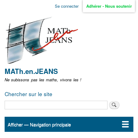
Aller
Se connecter
Adhérer - Nous soutenir
Menu
au
contenu
user
principal
non
identifié
MATh.en.JEANS
Ne subissons pas les maths, vivons les !
Chercher sur le site
Rechercher
Afficher — Navigation principale
Navigation