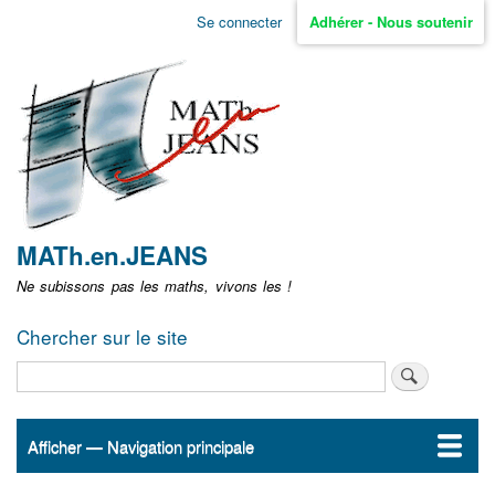
Aller
Se connecter
Adhérer - Nous soutenir
Menu
au
contenu
user
principal
non
identifié
MATh.en.JEANS
Ne subissons pas les maths, vivons les !
Chercher sur le site
Rechercher
Afficher — Navigation principale
Navigation