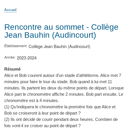
principale
Accueil
Actualités
MATh.en.JEANS ?
Régions et Ateliers
Créer, gérer un atelier
Sujets/Publications
Congrès
Accueil
Fil
d'Ariane
Rencontre au sommet - Collège
Jean Bauhin (Audincourt)
Établissement
Collège Jean Bauhin (Audincourt)
Année
2023-2024
Résumé
Alice et Bob courent autour d’un stade d'athlétisme. Alice met 7
minutes pour faire le tour du stade. Bob quand à lui met 11
minutes. Ils partent les deux du même points de départ. Lorsque
Alice part le chronomètre affiche 2 minutes. Bob part ensuite. Le
chronomètre est à 4 minutes.
(1) Qu’indiquera le chronomètre la première fois que Alice et
Bob se croiseront à leur point de départ ?
(2) Ils ont décidé de courir pendant deux heures. Combien de
fois vont-il se croiser au point de départ ?