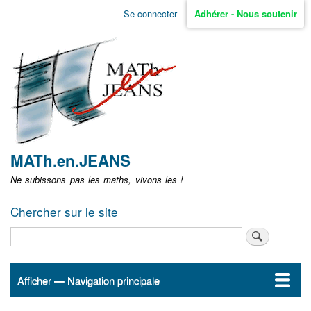
Aller
Se connecter
Adhérer - Nous soutenir
Menu
au
contenu
user
principal
non
identifié
MATh.en.JEANS
Ne subissons pas les maths, vivons les !
Chercher sur le site
Rechercher
Afficher — Navigation principale
Navigation