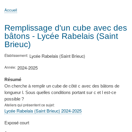
principale
Accueil
Actualités
MATh.en.JEANS ?
Régions et Ateliers
Créer, gérer un atelier
Sujets/Publications
Congrès
Accueil
Fil
d'Ariane
Remplissage d'un cube avec des
bâtons - Lycée Rabelais (Saint
Brieuc)
Établissement
Lycée Rabelais (Saint Brieuc)
Année
2024-2025
Résumé
On cherche à remplir un cube de côté c avec des bâtons de
longueur l. Sous quelles conditions portant sur c et l est-ce
possible ?
Ateliers qui présentent ce sujet
Lycée Rabelais (Saint Brieuc) 2024-2025
Type
Exposé court
de