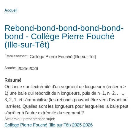
principale
Accueil
Actualités
MATh.en.JEANS ?
Régions et Ateliers
Créer, gérer un atelier
Sujets/Publications
Congrès
Accueil
Fil
d'Ariane
Rebond-bond-bond-bond-bond-
bond - Collège Pierre Fouché
(Ille-sur-Têt)
Établissement
Collège Pierre Fouché (Ille-sur-Têt)
Année
2025-2026
Résumé
On lance sur l’extrémité d’un segment de longueur n (entier n >
1) une balle qui rebondit de n longueurs, puis de n−1, n−2, . . .,
3, 2, 1, et s’immobilise (les rebonds pouvant être vers l’avant ou
l’arrière). Quelles sont les longueurs pour lesquelles la balle peut
s’arrêter à l’autre extrémité du segment ?
Ateliers qui présentent ce sujet
Collège Pierre Fouché (Ille-sur-Têt) 2025-2026