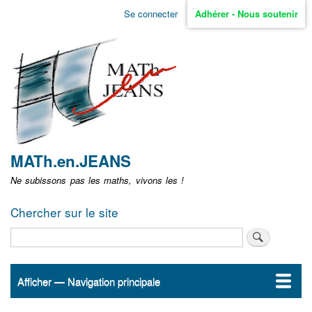
Aller
Se connecter
Adhérer - Nous soutenir
Menu
au
contenu
user
principal
non
identifié
MATh.en.JEANS
Ne subissons pas les maths, vivons les !
Chercher sur le site
Rechercher
Afficher — Navigation principale
Navigation