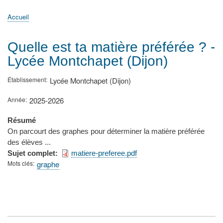
principale
Accueil
Actualités
MATh.en.JEANS ?
Régions et Ateliers
Créer, gérer un atelier
Sujets/Publications
Congrès
Accueil
Fil
d'Ariane
Quelle est ta matière préférée ? -
Lycée Montchapet (Dijon)
Établissement
Lycée Montchapet (Dijon)
Année
2025-2026
Résumé
On parcourt des graphes pour déterminer la matière préférée
des élèves ...
Sujet complet
matiere-preferee.pdf
Mots clés
graphe