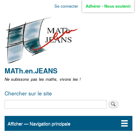
Aller
Se connecter
Adhérer - Nous soutenir
Menu
au
contenu
user
principal
non
identifié
MATh.en.JEANS
Ne subissons pas les maths, vivons les !
Chercher sur le site
Rechercher
Afficher — Navigation principale
Navigation