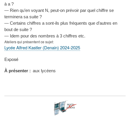
à a ?
— Rien qu’en voyant N, peut-on prévoir par quel chiffre se
terminera sa suite ?
— Certains chiffres a sont-ils plus fréquents que d’autres en
bout de suite ?
— Idem pour des nombres à 3 chiffres etc.
Ateliers qui présentent ce sujet
Lycée Alfred Kastler (Denain) 2024-2025
Type
Exposé
de
présentation
À présenter
aux lycéens
au
congrès