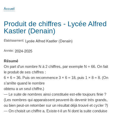
principale
Accueil
Actualités
MATh.en.JEANS ?
Régions et Ateliers
Créer, gérer un atelier
Sujets/Publications
Congrès
Accueil
Fil
d'Ariane
Produit de chiffres - Lycée Alfred
Kastler (Denain)
Établissement
Lycée Alfred Kastler (Denain)
Année
2024-2025
Résumé
On part d’un nombre N à 2 chiffres, par exemple N = 66. On fait
le produit de ses chiffres :
6 × 6 = 36. Puis on recommence 3 × 6 = 18, puis 1 × 8 = 8. (On
s’arrête quand le nombre
obtenu a un seul chiffre.)
— Le suite de nombres ainsi constituée est-elle toujours finie ?
(Les nombres qui apparaissent peuvent-ils devenir très grands,
ou bien peut-on retomber sur un résultat déjà trouvé et cycler ?)
— On choisit un chiffre a. Existe-t-il un N dont la suite conduise