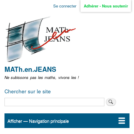
Aller
Se connecter
Adhérer - Nous soutenir
Menu
au
contenu
user
principal
non
identifié
MATh.en.JEANS
Ne subissons pas les maths, vivons les !
Chercher sur le site
Rechercher
Afficher — Navigation principale
Navigation