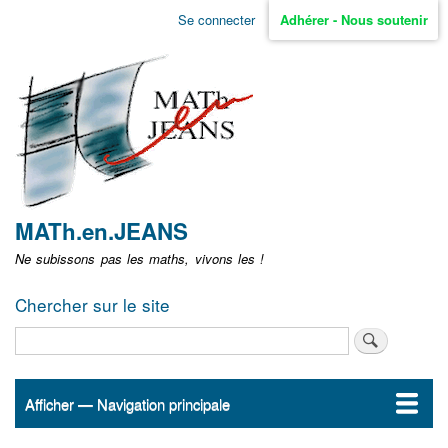
Aller
Se connecter
Adhérer - Nous soutenir
Menu
au
contenu
user
principal
non
identifié
MATh.en.JEANS
Ne subissons pas les maths, vivons les !
Chercher sur le site
Rechercher
Afficher — Navigation principale
Navigation