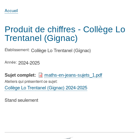
principale
Accueil
Actualités
MATh.en.JEANS ?
Régions et Ateliers
Créer, gérer un atelier
Sujets/Publications
Congrès
Accueil
Fil
d'Ariane
Produit de chiffres - Collège Lo
Trentanel (Gignac)
Établissement
Collège Lo Trentanel (Gignac)
Année
2024-2025
Sujet complet
maths-en-jeans-sujets_1.pdf
Ateliers qui présentent ce sujet
Collège Lo Trentanel (Gignac) 2024-2025
Type
Stand seulement
de
présentation
au
congrès