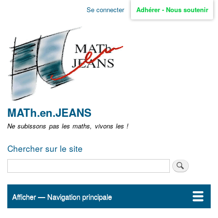
Aller
Se connecter
Adhérer - Nous soutenir
Menu
au
contenu
user
principal
non
identifié
MATh.en.JEANS
Ne subissons pas les maths, vivons les !
Chercher sur le site
Rechercher
Afficher — Navigation principale
Navigation