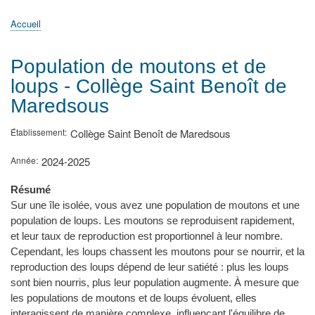
principale
Accueil
Actualités
MATh.en.JEANS ?
Régions et Ateliers
Créer, gérer un atelier
Sujets/Publications
Congrès
Accueil
Fil
d'Ariane
Population de moutons et de
loups - Collège Saint Benoît de
Maredsous
Établissement
Collège Saint Benoît de Maredsous
Année
2024-2025
Résumé
Sur une île isolée, vous avez une population de moutons et une
population de loups. Les moutons se reproduisent rapidement,
et leur taux de reproduction est proportionnel à leur nombre.
Cependant, les loups chassent les moutons pour se nourrir, et la
reproduction des loups dépend de leur satiété : plus les loups
sont bien nourris, plus leur population augmente. À mesure que
les populations de moutons et de loups évoluent, elles
interagissent de manière complexe, influençant l'équilibre de