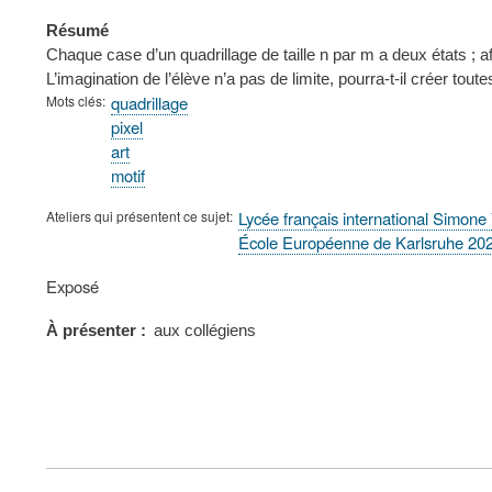
Résumé
Chaque case d’un quadrillage de taille n par m a deux états ; afi
L’imagination de l’élève n’a pas de limite, pourra-t-il créer toute
Mots clés
quadrillage
pixel
art
motif
Ateliers qui présentent ce sujet
Lycée français international Simone
École Européenne de Karlsruhe 20
Type
Exposé
de
présentation
À présenter
aux collégiens
au
congrès
FOOTER