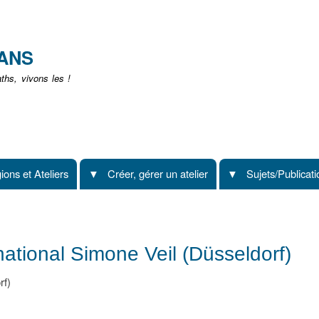
Aller
au
contenu
EANS
principal
hs, vivons les !
ions et Ateliers
Créer, gérer un atelier
Sujets/Publicat
rnational Simone Veil (Düsseldorf)
rf)