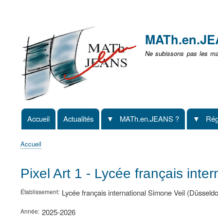
Menu
user
MATh.en.J
non
Ne subissons pas les mat
identifié
Accueil
Actualités
MATh.en.JEANS ?
Rég
Navigation
principale
Accueil
Fil
d'Ariane
Pixel Art 1 - Lycée français inte
Établissement
Lycée français international Simone Veil (Düsseldo
Année
2025-2026