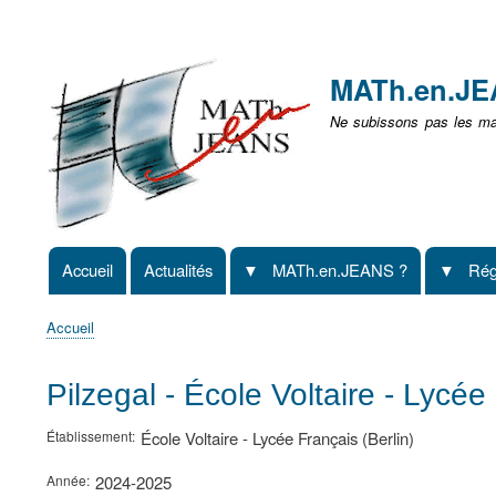
Menu
user
MATh.en.J
non
Ne subissons pas les mat
identifié
Accueil
Actualités
MATh.en.JEANS ?
Rég
Navigation
principale
Accueil
Fil
d'Ariane
Pilzegal - École Voltaire - Lycée
Établissement
École Voltaire - Lycée Français (Berlin)
Année
2024-2025