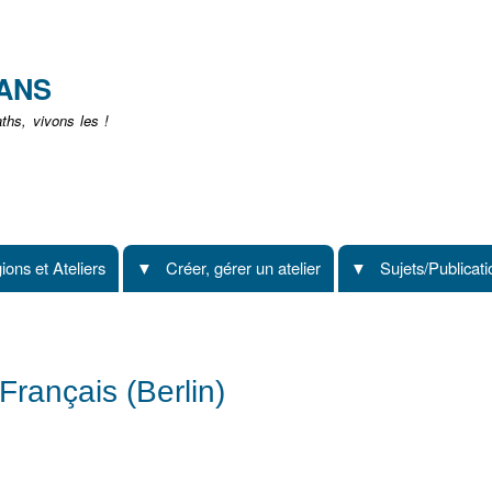
Aller
au
contenu
EANS
principal
hs, vivons les !
ions et Ateliers
Créer, gérer un atelier
Sujets/Publicat
 Français (Berlin)