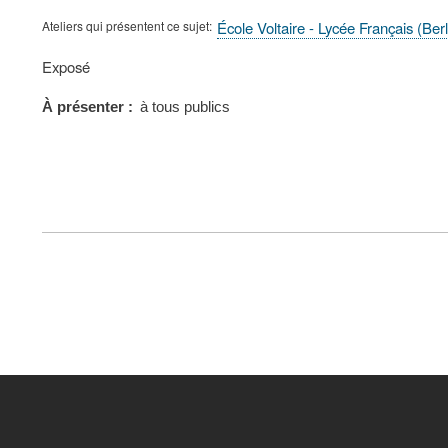
Ateliers qui présentent ce sujet
École Voltaire - Lycée Français (Ber
Type
Exposé
de
présentation
À présenter
à tous publics
au
congrès
FOOTER
MENU