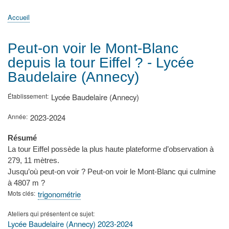
principale
Accueil
Actualités
MATh.en.JEANS ?
Régions et Ateliers
Créer, gérer un atelier
Sujets/Publications
Congrès
Accueil
Fil
d'Ariane
Peut-on voir le Mont-Blanc
depuis la tour Eiffel ? - Lycée
Baudelaire (Annecy)
Établissement
Lycée Baudelaire (Annecy)
Année
2023-2024
Résumé
La tour Eiffel possède la plus haute plateforme d’observation à
279, 11 mètres.
Jusqu’où peut-on voir ? Peut-on voir le Mont-Blanc qui culmine
à 4807 m ?
Mots clés
trigonométrie
Ateliers qui présentent ce sujet
Lycée Baudelaire (Annecy) 2023-2024