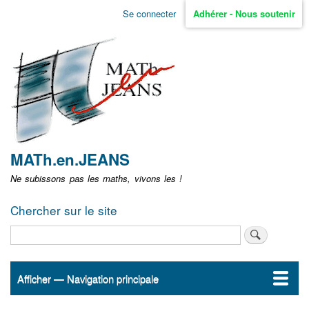
Aller
Se connecter
Adhérer - Nous soutenir
Menu
au
contenu
user
principal
non
identifié
MATh.en.JEANS
Ne subissons pas les maths, vivons les !
Chercher sur le site
Rechercher
Afficher — Navigation principale
Navigation