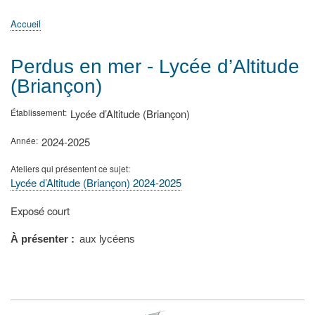
principale
Accueil
Actualités
MATh.en.JEANS ?
Régions et Ateliers
Créer, gérer un atelier
Sujets/Publications
Congrès
Accueil
Fil
d'Ariane
Perdus en mer - Lycée d’Altitude
(Briançon)
Établissement
Lycée d’Altitude (Briançon)
Année
2024-2025
Ateliers qui présentent ce sujet
Lycée d’Altitude (Briançon) 2024-2025
Type
Exposé court
de
présentation
À présenter
aux lycéens
au
congrès