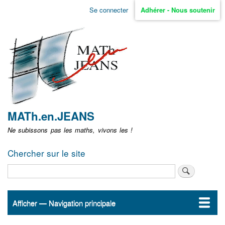
Aller
Se connecter
Adhérer - Nous soutenir
Menu
au
contenu
user
principal
non
identifié
MATh.en.JEANS
Ne subissons pas les maths, vivons les !
Chercher sur le site
Rechercher
Afficher — Navigation principale
Navigation