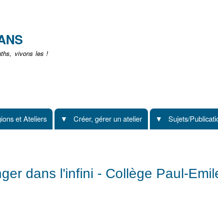
Aller
au
contenu
EANS
principal
hs, vivons les !
ions et Ateliers
Créer, gérer un atelier
Sujets/Publicat
ger dans l'infini - Collège Paul-Emil