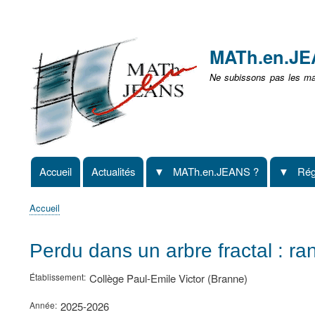
Menu
user
MATh.en.J
non
Ne subissons pas les mat
identifié
Accueil
Actualités
MATh.en.JEANS ?
Rég
Navigation
principale
Accueil
Fil
d'Ariane
Perdu dans un arbre fractal : ran
Établissement
Collège Paul-Emile Victor (Branne)
Année
2025-2026