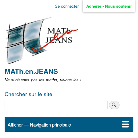
Aller
Se connecter
Adhérer - Nous soutenir
Menu
au
contenu
user
principal
non
identifié
MATh.en.JEANS
Ne subissons pas les maths, vivons les !
Chercher sur le site
Rechercher
Afficher — Navigation principale
Navigation