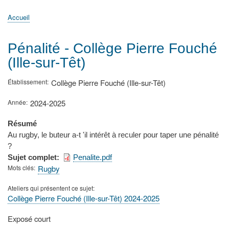
principale
Accueil
Actualités
MATh.en.JEANS ?
Régions et Ateliers
Créer, gérer un atelier
Sujets/Publications
Congrès
Accueil
Fil
d'Ariane
Pénalité - Collège Pierre Fouché
(Ille-sur-Têt)
Établissement
Collège Pierre Fouché (Ille-sur-Têt)
Année
2024-2025
Résumé
Au rugby, le buteur a-t 'il intérêt à reculer pour taper une pénalité
?
Sujet complet
Penalite.pdf
Mots clés
Rugby
Ateliers qui présentent ce sujet
Collège Pierre Fouché (Ille-sur-Têt) 2024-2025
Type
Exposé court
de