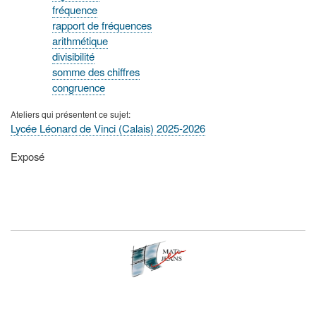
fréquence
rapport de fréquences
arithmétique
divisibilité
somme des chiffres
congruence
Ateliers qui présentent ce sujet
Lycée Léonard de Vinci (Calais) 2025-2026
Type
Exposé
de
présentation
au
congrès