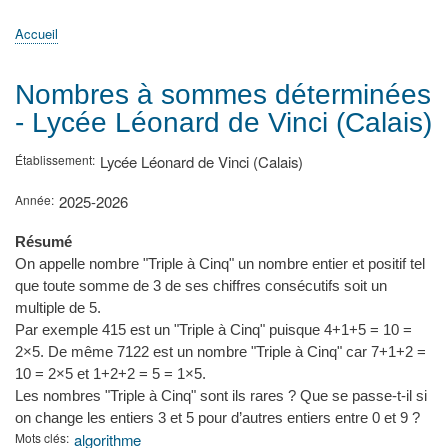
principale
Accueil
Actualités
MATh.en.JEANS ?
Régions et Ateliers
Créer, gérer un atelier
Sujets/Publications
Congrès
Accueil
Fil
d'Ariane
Nombres à sommes déterminées
- Lycée Léonard de Vinci (Calais)
Établissement
Lycée Léonard de Vinci (Calais)
Année
2025-2026
Résumé
On appelle nombre "Triple à Cinq" un nombre entier et positif tel
que toute somme de 3 de ses chiffres consécutifs soit un
multiple de 5.
Par exemple 415 est un "Triple à Cinq" puisque 4+1+5 = 10 =
2×5. De même 7122 est un nombre "Triple à Cinq" car 7+1+2 =
10 = 2×5 et 1+2+2 = 5 = 1×5.
Les nombres "Triple à Cinq" sont ils rares ? Que se passe-t-il si
on change les entiers 3 et 5 pour d’autres entiers entre 0 et 9 ?
Mots clés
algorithme