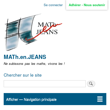
Aller
Se connecter
Adhérer - Nous soutenir
Menu
au
contenu
user
principal
non
identifié
MATh.en.JEANS
Ne subissons pas les maths, vivons les !
Chercher sur le site
Rechercher
Afficher — Navigation principale
Navigation