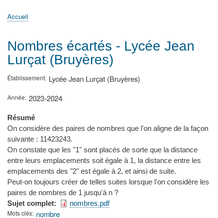
principale
Accueil
Actualités
MATh.en.JEANS ?
Régions et Ateliers
Créer, gérer un atelier
Sujets/Publications
Congrès
Accueil
Fil
d'Ariane
Nombres écartés - Lycée Jean
Lurçat (Bruyères)
Établissement
Lycée Jean Lurçat (Bruyères)
Année
2023-2024
Résumé
On considère des paires de nombres que l'on aligne de la façon
suivante : 11423243.
On constate que les "1" sont placés de sorte que la distance
entre leurs emplacements soit égale à 1, la distance entre les
emplacements des "2" est égale à 2, et ainsi de suite.
Peut-on toujours créer de telles suites lorsque l'on considère les
paires de nombres de 1 jusqu'à n ?
Sujet complet
nombres.pdf
Mots clés
nombre