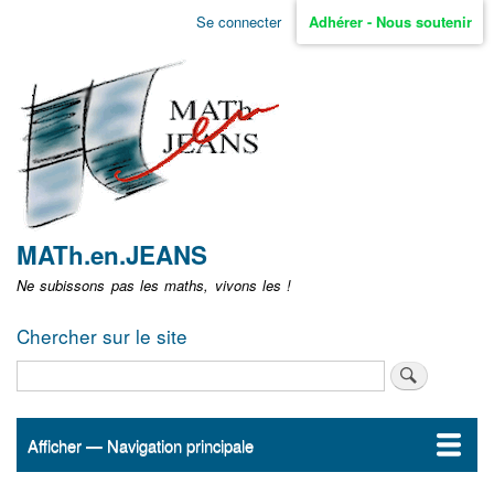
Aller
Se connecter
Adhérer - Nous soutenir
Menu
au
contenu
user
principal
non
identifié
MATh.en.JEANS
Ne subissons pas les maths, vivons les !
Chercher sur le site
Rechercher
Afficher — Navigation principale
Navigation