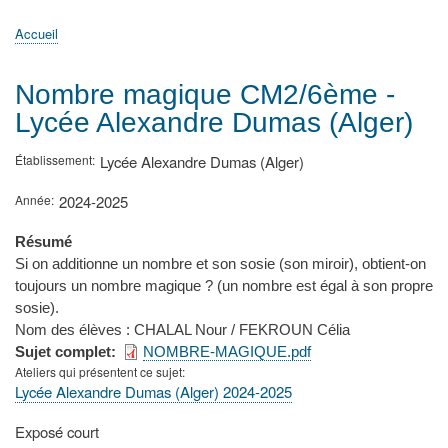
principale
Accueil
Actualités
MATh.en.JEANS ?
Régions et Ateliers
Créer, gérer un atelier
Sujets/Publications
Congrès
Accueil
Fil
d'Ariane
Nombre magique CM2/6ème -
Lycée Alexandre Dumas (Alger)
Établissement
Lycée Alexandre Dumas (Alger)
Année
2024-2025
Résumé
Si on additionne un nombre et son sosie (son miroir), obtient-on
toujours un nombre magique ? (un nombre est égal à son propre
sosie).
Nom des élèves : CHALAL Nour / FEKROUN Célia
Sujet complet
NOMBRE-MAGIQUE.pdf
Ateliers qui présentent ce sujet
Lycée Alexandre Dumas (Alger) 2024-2025
Type
Exposé court
de