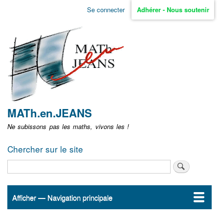
Aller
Se connecter
Adhérer - Nous soutenir
Menu
au
contenu
user
principal
non
identifié
MATh.en.JEANS
Ne subissons pas les maths, vivons les !
Chercher sur le site
Rechercher
Afficher — Navigation principale
Navigation