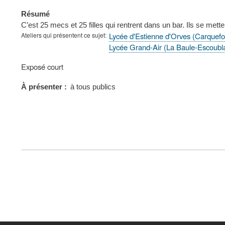
Résumé
C’est 25 mecs et 25 filles qui rentrent dans un bar. Ils se mette
Ateliers qui présentent ce sujet
Lycée d'Estienne d'Orves (Carquef
Lycée Grand-Air (La Baule-Escoubl
Type
Exposé court
de
présentation
À présenter
à tous publics
au
congrès
FOOTER
MENU