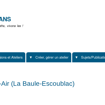
Aller
au
contenu
EANS
principal
hs, vivons les !
ions et Ateliers
Créer, gérer un atelier
Sujets/Publicat
Air (La Baule-Escoublac)