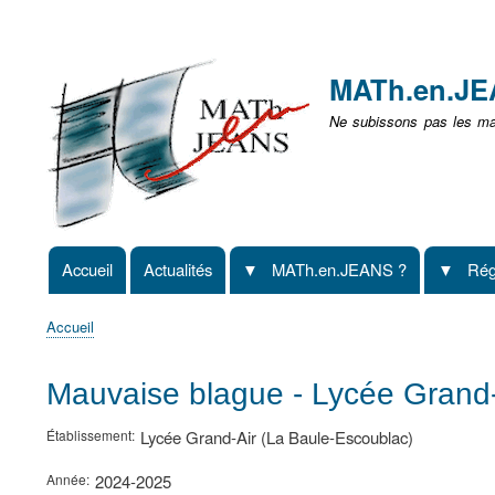
Menu
user
MATh.en.J
non
Ne subissons pas les mat
identifié
Accueil
Actualités
MATh.en.JEANS ?
Rég
Navigation
principale
Accueil
Fil
d'Ariane
Mauvaise blague - Lycée Grand-
Établissement
Lycée Grand-Air (La Baule-Escoublac)
Année
2024-2025