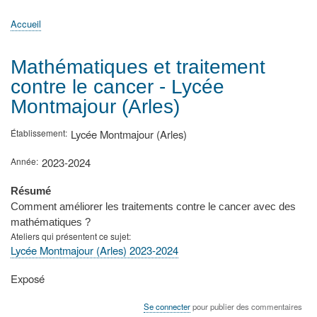
principale
Accueil
Actualités
MATh.en.JEANS ?
Régions et Ateliers
Créer, gérer un atelier
Sujets/Publications
Congrès
Accueil
Fil
d'Ariane
Mathématiques et traitement
contre le cancer - Lycée
Montmajour (Arles)
Établissement
Lycée Montmajour (Arles)
Année
2023-2024
Résumé
Comment améliorer les traitements contre le cancer avec des
mathématiques ?
Ateliers qui présentent ce sujet
Lycée Montmajour (Arles) 2023-2024
Type
Exposé
de
présentation
Se connecter
pour publier des commentaires
au