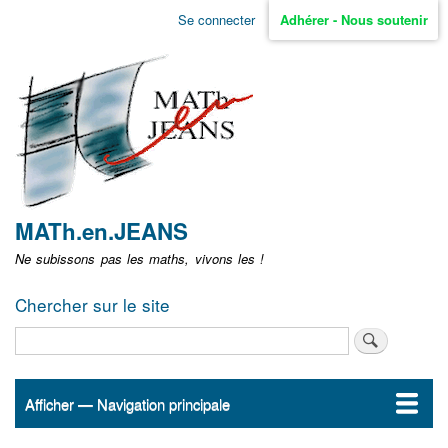
Aller
Se connecter
Adhérer - Nous soutenir
Menu
au
contenu
user
principal
non
identifié
MATh.en.JEANS
Ne subissons pas les maths, vivons les !
Chercher sur le site
Rechercher
Afficher — Navigation principale
Navigation