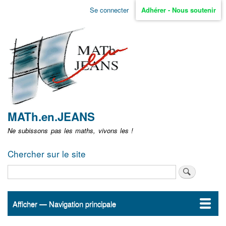
Aller
Se connecter
Adhérer - Nous soutenir
Menu
au
contenu
user
principal
non
identifié
MATh.en.JEANS
Ne subissons pas les maths, vivons les !
Chercher sur le site
Rechercher
Afficher — Navigation principale
Navigation