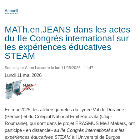
principale
Accueil
Actualités
MATh.en.JEANS ?
Régions et Ateliers
Créer, gérer un atelier
Sujets/Publications
Congrès
Accueil
Fil
d'Ariane
MATh.en.JEANS dans les actes
du IIe Congrès international sur
les expériences éducatives
STEAM
Soumis par
Anne Lasserre
le
lun 11/05/2026 - 11:47
Lundi 11 mai 2026
En mai 2025, les ateliers jumelés du Lycée Val de Durance
(Pertuis) et du
Colegiul National Emil Racovita (Cluj -
Roumanie), qui sont dans le projet ERASMUS MeJ Makers, ont
participé - en distanciel- au
IIe Congrès international sur les
expériences éducatives STEAM
à l'Université de Burgos