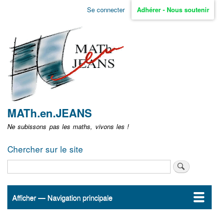
Aller
Se connecter
Adhérer - Nous soutenir
Menu
au
contenu
user
principal
non
identifié
MATh.en.JEANS
Ne subissons pas les maths, vivons les !
Chercher sur le site
Rechercher
Afficher — Navigation principale
Navigation