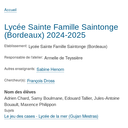
principale
Accueil
Actualités
MATh.en.JEANS ?
Régions et Ateliers
Créer, gérer un atelier
Sujets/Publications
Congrès
Accueil
Fil
d'Ariane
Lycée Sainte Famille Saintonge
(Bordeaux) 2024-2025
Etablissement
Lycée Sainte Famille Saintonge (Bordeaux)
Responsable de l'atelier
Armelle de Teyssière
Autres enseignants
Sabine Henom
Chercheur(s)
François Dross
Nom des élèves
Adrien Chard, Samy Boulmane, Edouard Tallier, Jules-Antoine
Bouault, Maxence Philippon
Sujets
Le jeu des cases - Lycée de la mer (Gujan Mestras)