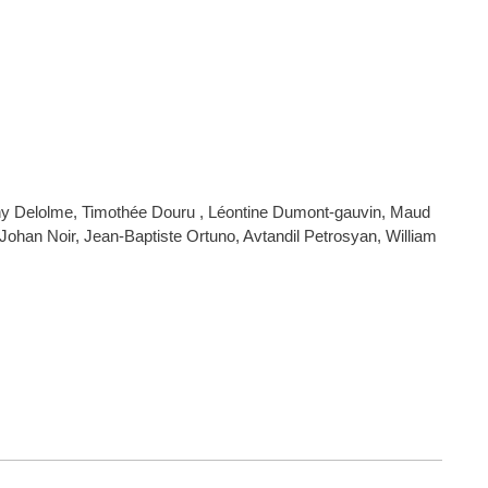
nny Delolme, Timothée Douru , Léontine Dumont-gauvin, Maud
Johan Noir, Jean-Baptiste Ortuno, Avtandil Petrosyan, William