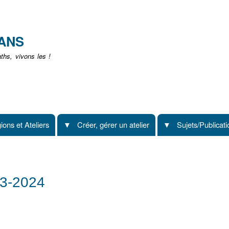
Aller
au
contenu
EANS
principal
hs, vivons les !
ions et Ateliers
Créer, gérer un atelier
Sujets/Publicat
23-2024