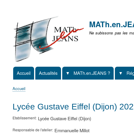
Menu
user
MATh.en.J
non
Ne subissons pas les mat
identifié
Accueil
Actualités
MATh.en.JEANS ?
Rég
Navigation
principale
Accueil
Fil
d'Ariane
Lycée Gustave Eiffel (Dijon) 20
Etablissement
Lycée Gustave Eiffel (Dijon)
Responsable de l'atelier
Emmanuelle Millot