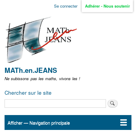
Aller
Se connecter
Adhérer - Nous soutenir
Menu
au
contenu
user
principal
non
identifié
MATh.en.JEANS
Ne subissons pas les maths, vivons les !
Chercher sur le site
Rechercher
Afficher — Navigation principale
Navigation