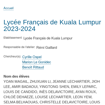
principale
Accueil
Actualités
MATh.en.JEANS ?
Régions et Ateliers
Créer, gérer un atelier
Sujets/Publications
Congrès
Accueil
Fil
d'Ariane
Lycée Français de Kuala Lumpur
2023-2024
Etablissement
Lycée Français de Kuala Lumpur
Responsable de l'atelier
Rémi Gaillard
Chercheur(s)
Cyrille Ospel
Marion Le Gonidec
Benoît Rittaud
Nom des élèves
YOAN MAGAIL, ZHUXUAN LI, JEANNE LECHARTIER, JIOH
LEE, AMIR BADAOUI, YINGTONG SHEN, EMILY LEPARC,
LOUIS DE CANDIDO, INÈS DELAVICTOIRE, AYAN ROUX,
CHLOÉ DEHAEZE, LOUISE LECHARTIER, LEON YEW,
SELMA BELHAOUAS, CHRISTELLE DELAVICTOIRE, LOUIS