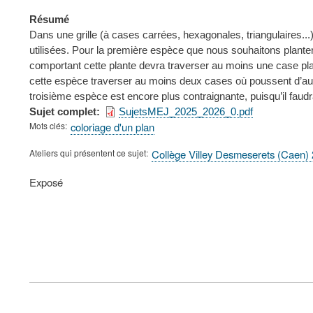
Résumé
Dans une grille (à cases carrées, hexagonales, triangulaires.
utilisées. Pour la première espèce que nous souhaitons planter
comportant cette plante devra traverser au moins une case pla
cette espèce traverser au moins deux cases où poussent d’aut
troisième espèce est encore plus contraignante, puisqu’il fau
Sujet complet
SujetsMEJ_2025_2026_0.pdf
Mots clés
coloriage d'un plan
Ateliers qui présentent ce sujet
Collège Villey Desmeserets (Caen)
Type
Exposé
de
présentation
au
congrès
FOOTER
MENU