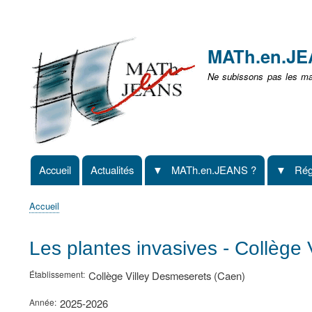
Menu
user
MATh.en.J
non
Ne subissons pas les mat
identifié
Accueil
Actualités
MATh.en.JEANS ?
Rég
Navigation
principale
Accueil
Fil
d'Ariane
Les plantes invasives - Collège
Établissement
Collège Villey Desmeserets (Caen)
Année
2025-2026