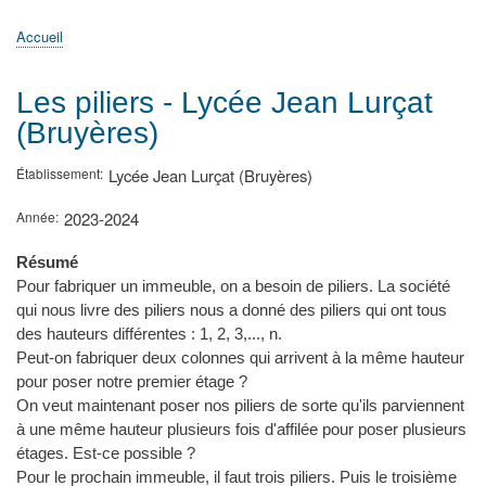
principale
Accueil
Actualités
MATh.en.JEANS ?
Régions et Ateliers
Créer, gérer un atelier
Sujets/Publications
Congrès
Accueil
Fil
d'Ariane
Les piliers - Lycée Jean Lurçat
(Bruyères)
Établissement
Lycée Jean Lurçat (Bruyères)
Année
2023-2024
Résumé
Pour fabriquer un immeuble, on a besoin de piliers. La société
qui nous livre des piliers nous a donné des piliers qui ont tous
des hauteurs différentes : 1, 2, 3,..., n.
Peut-on fabriquer deux colonnes qui arrivent à la même hauteur
pour poser notre premier étage ?
On veut maintenant poser nos piliers de sorte qu'ils parviennent
à une même hauteur plusieurs fois d'affilée pour poser plusieurs
étages. Est-ce possible ?
Pour le prochain immeuble, il faut trois piliers. Puis le troisième