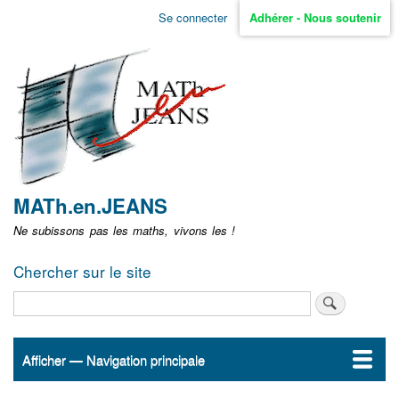
Aller
Se connecter
Adhérer - Nous soutenir
Menu
au
contenu
user
principal
non
identifié
MATh.en.JEANS
Ne subissons pas les maths, vivons les !
Chercher sur le site
Rechercher
Afficher — Navigation principale
Navigation