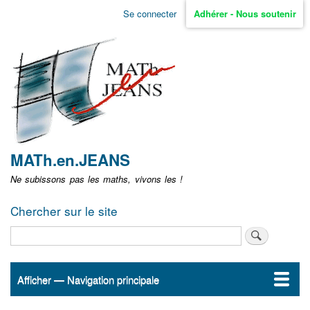
Aller
Se connecter
Adhérer - Nous soutenir
Menu
au
contenu
user
principal
non
identifié
MATh.en.JEANS
Ne subissons pas les maths, vivons les !
Chercher sur le site
Rechercher
Afficher — Navigation principale
Navigation