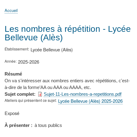
principale
Accueil
Actualités
MATh.en.JEANS ?
Régions et Ateliers
Créer, gérer un atelier
Sujets/Publications
Congrès
Accueil
Fil
d'Ariane
Les nombres à répétition - Lycée
Bellevue (Alès)
Établissement
Lycée Bellevue (Alès)
Année
2025-2026
Résumé
On va s'intéresser aux nombres entiers avec répétitions, c'est-
à-dire de la forme’AA ou AAA ou AAAA, etc.
Sujet complet
Sujet-11-Les-nombres-a-repetitions.pdf
Ateliers qui présentent ce sujet
Lycée Bellevue (Alès) 2025-2026
Type
Exposé
de
présentation
À présenter
à tous publics
au
congrès