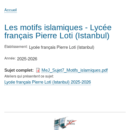
principale
Accueil
Actualités
MATh.en.JEANS ?
Régions et Ateliers
Créer, gérer un atelier
Sujets/Publications
Congrès
Accueil
Fil
d'Ariane
Les motifs islamiques - Lycée
français Pierre Loti (Istanbul)
Établissement
Lycée français Pierre Loti (Istanbul)
Année
2025-2026
Sujet complet
MeJ_Sujet7_Motifs_islamiques.pdf
Ateliers qui présentent ce sujet
Lycée français Pierre Loti (Istanbul) 2025-2026