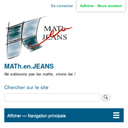
Aller
Se connecter
Adhérer - Nous soutenir
Menu
au
contenu
user
principal
non
identifié
MATh.en.JEANS
Ne subissons pas les maths, vivons les !
Chercher sur le site
Rechercher
Afficher — Navigation principale
Navigation