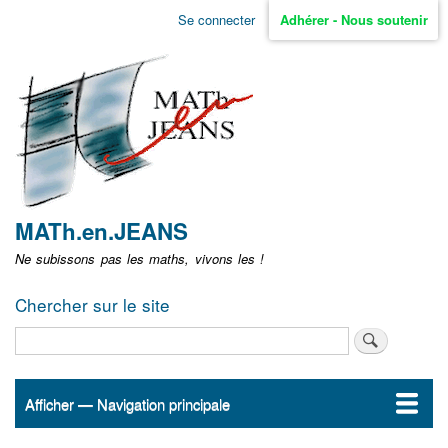
Aller
Se connecter
Adhérer - Nous soutenir
Menu
au
contenu
user
principal
non
identifié
MATh.en.JEANS
Ne subissons pas les maths, vivons les !
Chercher sur le site
Rechercher
Afficher — Navigation principale
Navigation