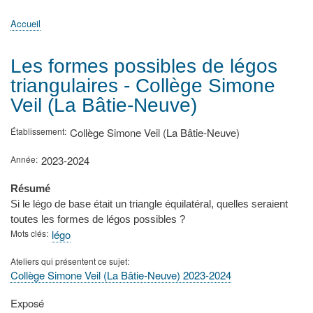
principale
Accueil
Actualités
MATh.en.JEANS ?
Régions et Ateliers
Créer, gérer un atelier
Sujets/Publications
Congrès
Accueil
Fil
d'Ariane
Les formes possibles de légos
triangulaires - Collège Simone
Veil (La Bâtie-Neuve)
Établissement
Collège Simone Veil (La Bâtie-Neuve)
Année
2023-2024
Résumé
Si le légo de base était un triangle équilatéral, quelles seraient
toutes les formes de légos possibles ?
Mots clés
légo
Ateliers qui présentent ce sujet
Collège Simone Veil (La Bâtie-Neuve) 2023-2024
Type
Exposé