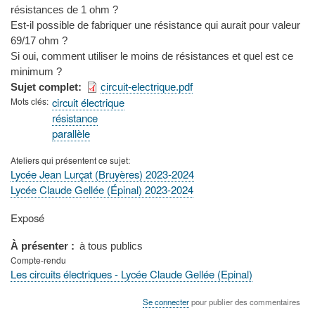
résistances de 1 ohm ?
Est-il possible de fabriquer une résistance qui aurait pour valeur
69/17 ohm ?
Si oui, comment utiliser le moins de résistances et quel est ce
minimum ?
Sujet complet
circuit-electrique.pdf
Mots clés
circuit électrique
résistance
parallèle
Ateliers qui présentent ce sujet
Lycée Jean Lurçat (Bruyères) 2023-2024
Lycée Claude Gellée (Épinal) 2023-2024
Type
Exposé
de
présentation
À présenter
à tous publics
au
Compte-rendu
congrès
Les circuits électriques - Lycée Claude Gellée (Epinal)
Se connecter
pour publier des commentaires