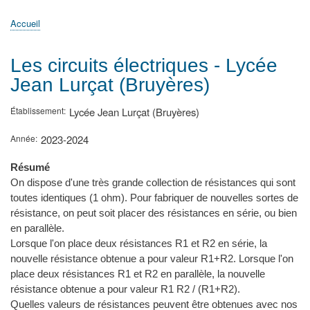
principale
Accueil
Actualités
MATh.en.JEANS ?
Régions et Ateliers
Créer, gérer un atelier
Sujets/Publications
Congrès
Accueil
Fil
d'Ariane
Les circuits électriques - Lycée
Jean Lurçat (Bruyères)
Établissement
Lycée Jean Lurçat (Bruyères)
Année
2023-2024
Résumé
On dispose d'une très grande collection de résistances qui sont
toutes identiques (1 ohm). Pour fabriquer de nouvelles sortes de
résistance, on peut soit placer des résistances en série, ou bien
en parallèle.
Lorsque l'on place deux résistances R1 et R2 en série, la
nouvelle résistance obtenue a pour valeur R1+R2. Lorsque l'on
place deux résistances R1 et R2 en parallèle, la nouvelle
résistance obtenue a pour valeur R1 R2 / (R1+R2).
Quelles valeurs de résistances peuvent être obtenues avec nos