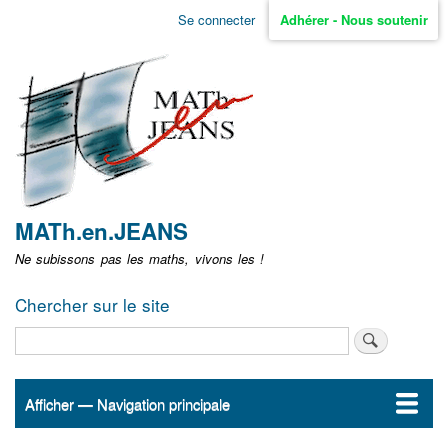
Aller
Se connecter
Adhérer - Nous soutenir
Menu
au
contenu
user
principal
non
identifié
MATh.en.JEANS
Ne subissons pas les maths, vivons les !
Chercher sur le site
Rechercher
Afficher — Navigation principale
Navigation