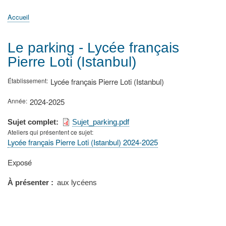
principale
Accueil
Actualités
MATh.en.JEANS ?
Régions et Ateliers
Créer, gérer un atelier
Sujets/Publications
Congrès
Accueil
Fil
d'Ariane
Le parking - Lycée français
Pierre Loti (Istanbul)
Établissement
Lycée français Pierre Loti (Istanbul)
Année
2024-2025
Sujet complet
Sujet_parking.pdf
Ateliers qui présentent ce sujet
Lycée français Pierre Loti (Istanbul) 2024-2025
Type
Exposé
de
présentation
À présenter
aux lycéens
au
congrès