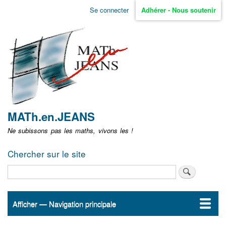
Aller
Se connecter
Adhérer - Nous soutenir
Menu
au
contenu
user
principal
non
identifié
MATh.en.JEANS
Ne subissons pas les maths, vivons les !
Chercher sur le site
Rechercher
Afficher — Navigation principale
Navigation