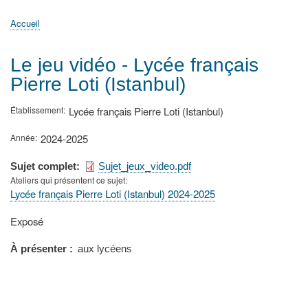
principale
Accueil
Actualités
MATh.en.JEANS ?
Régions et Ateliers
Créer, gérer un atelier
Sujets/Publications
Congrès
Accueil
Fil
d'Ariane
Le jeu vidéo - Lycée français
Pierre Loti (Istanbul)
Établissement
Lycée français Pierre Loti (Istanbul)
Année
2024-2025
Sujet complet
Sujet_jeux_video.pdf
Ateliers qui présentent ce sujet
Lycée français Pierre Loti (Istanbul) 2024-2025
Type
Exposé
de
présentation
À présenter
aux lycéens
au
congrès