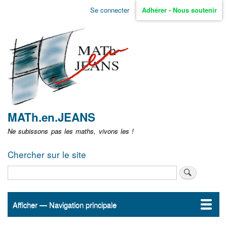
Aller
Se connecter
Adhérer - Nous soutenir
Menu
au
contenu
user
principal
non
identifié
MATh.en.JEANS
Ne subissons pas les maths, vivons les !
Chercher sur le site
Rechercher
Afficher — Navigation principale
Navigation