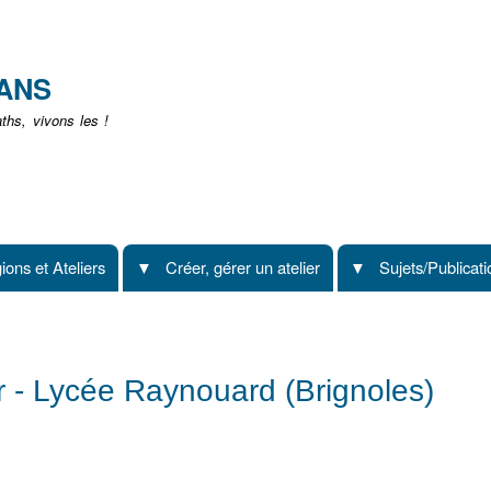
Aller
au
contenu
EANS
principal
hs, vivons les !
ions et Ateliers
Créer, gérer un atelier
Sujets/Publicat
r - Lycée Raynouard (Brignoles)