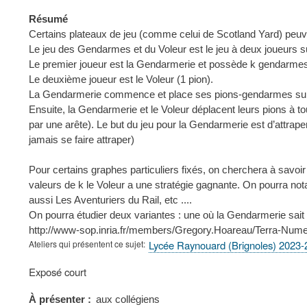
Résumé
Certains plateaux de jeu (comme celui de Scotland Yard) peuve
Le jeu des Gendarmes et du Voleur est le jeu à deux joueurs su
Le premier joueur est la Gendarmerie et possède k gendarmes
Le deuxième joueur est le Voleur (1 pion).
La Gendarmerie commence et place ses pions-gendarmes sur l
Ensuite, la Gendarmerie et le Voleur déplacent leurs pions à to
par une arête). Le but du jeu pour la Gendarmerie est d’attraper 
jamais se faire attraper)
Pour certains graphes particuliers fixés, on cherchera à savo
valeurs de k le Voleur a une stratégie gagnante. On pourra no
aussi Les Aventuriers du Rail, etc ....
On pourra étudier deux variantes : une où la Gendarmerie sait à
http://www-sop.inria.fr/members/Gregory.Hoareau/Terra-Num
Ateliers qui présentent ce sujet
Lycée Raynouard (Brignoles) 2023-
Type
Exposé court
de
présentation
À présenter
aux collégiens