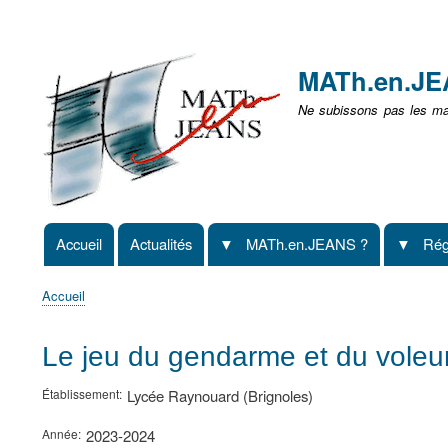
Menu
user
MATh.en.J
non
Ne subissons pas les mat
identifié
Accueil
Actualités
MATh.en.JEANS ?
Rég
Navigation
principale
Accueil
Fil
d'Ariane
Le jeu du gendarme et du voleu
Établissement
Lycée Raynouard (Brignoles)
Année
2023-2024