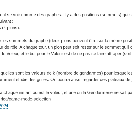
nt se voir comme des graphes. Il y a des positions (sommets) qui sont
ivant :
 (k pions).
es sommets du graphe (deux pions peuvent être sur la même positio
ur de rôle. A chaque tour, un pion peut soit rester sur le sommet qu’i
le Voleur, et le but pour le Voleur est de ne pas se faire attraper (soi
ir quelles sont les valeurs de k (nombre de gendarmes) pour lesquelle
tamment étudier les grilles. On pourra aussi regarder des plateaux de
 chaque instant où est le voleur, et une où la Gendarmerie ne sait pa
erica/game-mode-selection
2024