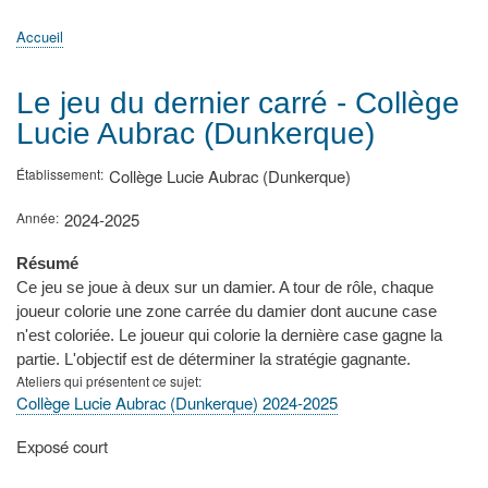
principale
Accueil
Actualités
MATh.en.JEANS ?
Régions et Ateliers
Créer, gérer un atelier
Sujets/Publications
Congrès
Accueil
Fil
d'Ariane
Le jeu du dernier carré - Collège
Lucie Aubrac (Dunkerque)
Établissement
Collège Lucie Aubrac (Dunkerque)
Année
2024-2025
Résumé
Ce jeu se joue à deux sur un damier. A tour de rôle, chaque
joueur colorie une zone carrée du damier dont aucune case
n'est coloriée. Le joueur qui colorie la dernière case gagne la
partie. L'objectif est de déterminer la stratégie gagnante.
Ateliers qui présentent ce sujet
Collège Lucie Aubrac (Dunkerque) 2024-2025
Type
Exposé court
de
présentation