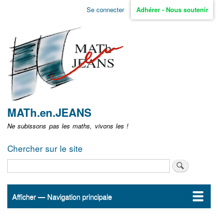
Aller
Se connecter
Adhérer - Nous soutenir
Menu
au
contenu
user
principal
non
identifié
MATh.en.JEANS
Ne subissons pas les maths, vivons les !
Chercher sur le site
Rechercher
Afficher — Navigation principale
Navigation