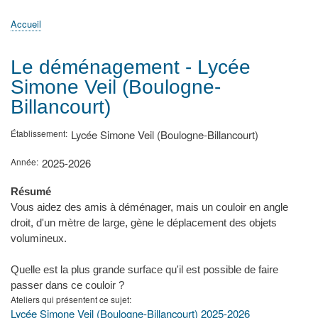
principale
Accueil
Actualités
MATh.en.JEANS ?
Régions et Ateliers
Créer, gérer un atelier
Sujets/Publications
Congrès
Accueil
Fil
d'Ariane
Le déménagement - Lycée
Simone Veil (Boulogne-
Billancourt)
Établissement
Lycée Simone Veil (Boulogne-Billancourt)
Année
2025-2026
Résumé
Vous aidez des amis à déménager, mais un couloir en angle
droit, d'un mètre de large, gène le déplacement des objets
volumineux.
Quelle est la plus grande surface qu'il est possible de faire
passer dans ce couloir ?
Ateliers qui présentent ce sujet
Lycée Simone Veil (Boulogne-Billancourt) 2025-2026