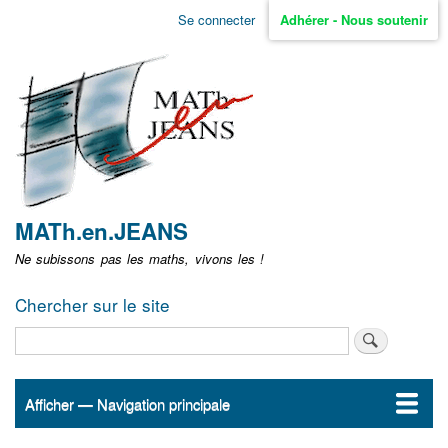
Aller
Se connecter
Adhérer - Nous soutenir
Menu
au
contenu
user
principal
non
identifié
MATh.en.JEANS
Ne subissons pas les maths, vivons les !
Chercher sur le site
Rechercher
Afficher — Navigation principale
Navigation