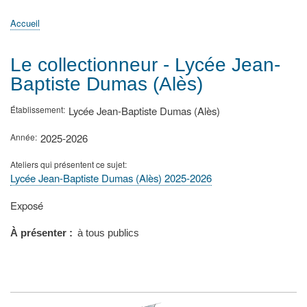
principale
Accueil
Actualités
MATh.en.JEANS ?
Régions et Ateliers
Créer, gérer un atelier
Sujets/Publications
Congrès
Accueil
Fil
d'Ariane
Le collectionneur - Lycée Jean-
Baptiste Dumas (Alès)
Établissement
Lycée Jean-Baptiste Dumas (Alès)
Année
2025-2026
Ateliers qui présentent ce sujet
Lycée Jean-Baptiste Dumas (Alès) 2025-2026
Type
Exposé
de
présentation
À présenter
à tous publics
au
congrès