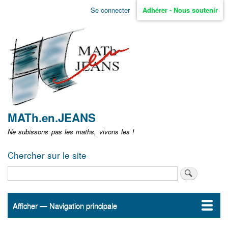
Aller
Se connecter
Adhérer - Nous soutenir
Menu
au
contenu
user
principal
non
identifié
MATh.en.JEANS
Ne subissons pas les maths, vivons les !
Chercher sur le site
Rechercher
Afficher — Navigation principale
Navigation