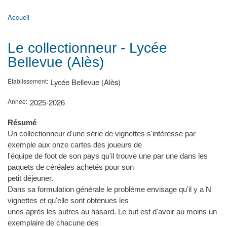
principale
Accueil
Actualités
MATh.en.JEANS ?
Régions et Ateliers
Créer, gérer un atelier
Sujets/Publications
Congrès
Accueil
Fil
d'Ariane
Le collectionneur - Lycée
Bellevue (Alès)
Établissement
Lycée Bellevue (Alès)
Année
2025-2026
Résumé
Un collectionneur d'une série de vignettes s'intéresse par
exemple aux onze cartes des joueurs de
l'équipe de foot de son pays qu'il trouve une par une dans les
paquets de céréales achetés pour son
petit déjeuner.
Dans sa formulation générale le problème envisage qu'il y a N
vignettes et qu'elle sont obtenues les
unes après les autres au hasard. Le but est d'avoir au moins un
exemplaire de chacune des