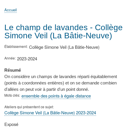
principale
Accueil
Actualités
MATh.en.JEANS ?
Régions et Ateliers
Créer, gérer un atelier
Sujets/Publications
Congrès
Accueil
Fil
d'Ariane
Le champ de lavandes - Collège
Simone Veil (La Bâtie-Neuve)
Établissement
Collège Simone Veil (La Bâtie-Neuve)
Année
2023-2024
Résumé
On considère un champs de lavandes réparti équitablement
(points à coordonnées entières) et on se demande combien
d'allées on peut voir à partir d'un point donné.
Mots clés
ensemble des points à égale distance
Ateliers qui présentent ce sujet
Collège Simone Veil (La Bâtie-Neuve) 2023-2024
Type
Exposé
de