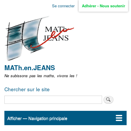
Aller
Se connecter
Adhérer - Nous soutenir
Menu
au
contenu
user
principal
non
identifié
MATh.en.JEANS
Ne subissons pas les maths, vivons les !
Chercher sur le site
Rechercher
Afficher — Navigation principale
Navigation