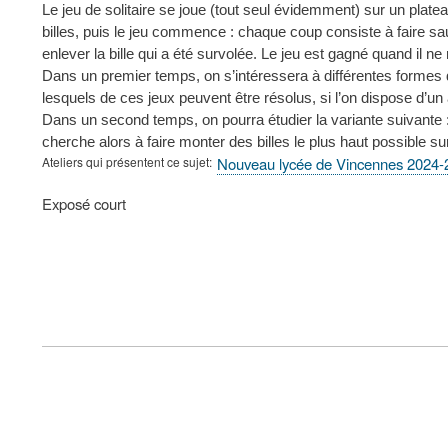
Le jeu de solitaire se joue (tout seul évidemment) sur un plate
billes, puis le jeu commence : chaque coup consiste à faire saut
enlever la bille qui a été survolée. Le jeu est gagné quand il ne 
Dans un premier temps, on s’intéressera à différentes formes d
lesquels de ces jeux peuvent être résolus, si l’on dispose d’un a
Dans un second temps, on pourra étudier la variante suivante : l
cherche alors à faire monter des billes le plus haut possible su
Ateliers qui présentent ce sujet
Nouveau lycée de Vincennes 2024-
Type
Exposé court
de
présentation
au
congrès
FOOTER
MENU