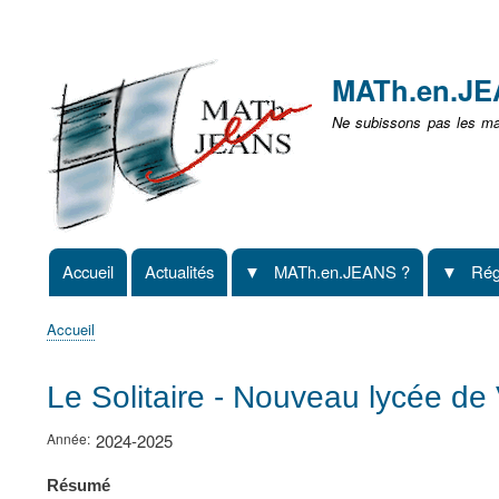
Menu
user
MATh.en.J
non
Ne subissons pas les mat
identifié
Accueil
Actualités
MATh.en.JEANS ?
Rég
Navigation
principale
Accueil
Fil
d'Ariane
Le Solitaire - Nouveau lycée de
Année
2024-2025
Résumé