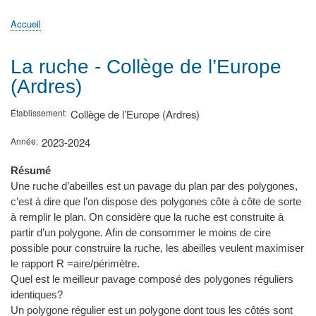
principale
Accueil
Actualités
MATh.en.JEANS ?
Régions et Ateliers
Créer, gérer un atelier
Sujets/Publications
Congrès
Accueil
Fil
d'Ariane
La ruche - Collège de l’Europe
(Ardres)
Établissement
Collège de l’Europe (Ardres)
Année
2023-2024
Résumé
Une ruche d’abeilles est un pavage du plan par des polygones,
c’est à dire que l’on dispose des polygones côte à côte de sorte
à remplir le plan. On considère que la ruche est construite à
partir d’un polygone. Afin de consommer le moins de cire
possible pour construire la ruche, les abeilles veulent maximiser
le rapport R =aire/périmètre.
Quel est le meilleur pavage composé des polygones réguliers
identiques?
Un polygone régulier est un polygone dont tous les côtés sont