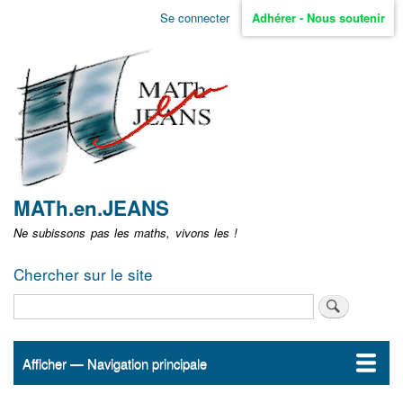
Aller
Se connecter
Adhérer - Nous soutenir
Menu
au
contenu
user
principal
non
identifié
MATh.en.JEANS
Ne subissons pas les maths, vivons les !
Chercher sur le site
Rechercher
Afficher — Navigation principale
Navigation