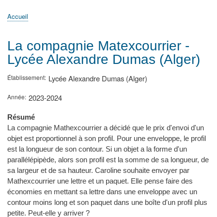
principale
Accueil
Actualités
MATh.en.JEANS ?
Régions et Ateliers
Créer, gérer un atelier
Sujets/Publications
Congrès
Accueil
Fil
d'Ariane
La compagnie Matexcourrier -
Lycée Alexandre Dumas (Alger)
Établissement
Lycée Alexandre Dumas (Alger)
Année
2023-2024
Résumé
La compagnie Mathexcourrier a décidé que le prix d'envoi d'un
objet est proportionnel à son profil. Pour une enveloppe, le profil
est la longueur de son contour. Si un objet a la forme d'un
parallélépipède, alors son profil est la somme de sa longueur, de
sa largeur et de sa hauteur. Caroline souhaite envoyer par
Mathexcourrier une lettre et un paquet. Elle pense faire des
économies en mettant sa lettre dans une enveloppe avec un
contour moins long et son paquet dans une boîte d'un profil plus
petite. Peut-elle y arriver ?