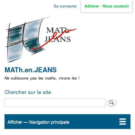
Aller
Se connecter
Adhérer - Nous soutenir
Menu
au
contenu
user
principal
non
identifié
MATh.en.JEANS
Ne subissons pas les maths, vivons les !
Chercher sur le site
Rechercher
Afficher — Navigation principale
Navigation