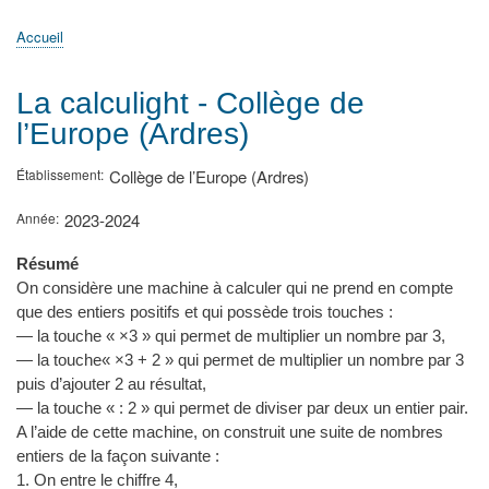
principale
Accueil
Actualités
MATh.en.JEANS ?
Régions et Ateliers
Créer, gérer un atelier
Sujets/Publications
Congrès
Accueil
Fil
d'Ariane
La calculight - Collège de
l’Europe (Ardres)
Établissement
Collège de l’Europe (Ardres)
Année
2023-2024
Résumé
On considère une machine à calculer qui ne prend en compte
que des entiers positifs et qui possède trois touches :
— la touche « ×3 » qui permet de multiplier un nombre par 3,
— la touche« ×3 + 2 » qui permet de multiplier un nombre par 3
puis d’ajouter 2 au résultat,
— la touche « : 2 » qui permet de diviser par deux un entier pair.
A l’aide de cette machine, on construit une suite de nombres
entiers de la façon suivante :
1. On entre le chiffre 4,