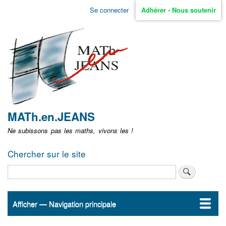
Aller
Se connecter
Adhérer - Nous soutenir
Menu
au
contenu
user
principal
non
identifié
MATh.en.JEANS
Ne subissons pas les maths, vivons les !
Chercher sur le site
Rechercher
Afficher — Navigation principale
Navigation