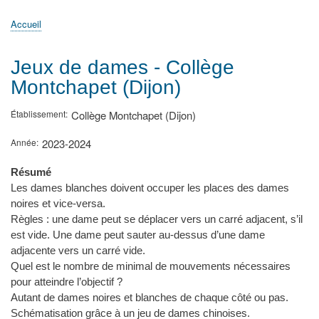
principale
Accueil
Actualités
MATh.en.JEANS ?
Régions et Ateliers
Créer, gérer un atelier
Sujets/Publications
Congrès
Accueil
Fil
d'Ariane
Jeux de dames - Collège
Montchapet (Dijon)
Établissement
Collège Montchapet (Dijon)
Année
2023-2024
Résumé
Les dames blanches doivent occuper les places des dames
noires et vice-versa.
Règles : une dame peut se déplacer vers un carré adjacent, s’il
est vide. Une dame peut sauter au-dessus d’une dame
adjacente vers un carré vide.
Quel est le nombre de minimal de mouvements nécessaires
pour atteindre l’objectif ?
Autant de dames noires et blanches de chaque côté ou pas.
Schématisation grâce à un jeu de dames chinoises.