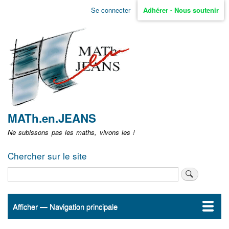
Aller
Se connecter
Adhérer - Nous soutenir
Menu
au
contenu
user
principal
non
identifié
MATh.en.JEANS
Ne subissons pas les maths, vivons les !
Chercher sur le site
Rechercher
Afficher — Navigation principale
Navigation