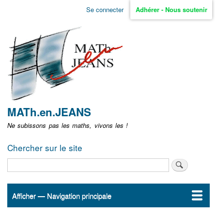
Aller
Se connecter
Adhérer - Nous soutenir
Menu
au
contenu
user
principal
non
identifié
MATh.en.JEANS
Ne subissons pas les maths, vivons les !
Chercher sur le site
Rechercher
Afficher — Navigation principale
Navigation