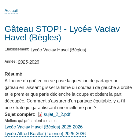
principale
Accueil
Actualités
MATh.en.JEANS ?
Régions et Ateliers
Créer, gérer un atelier
Sujets/Publications
Congrès
Accueil
Fil
d'Ariane
Gâteau STOP! - Lycée Vaclav
Havel (Bègles)
Établissement
Lycée Vaclav Havel (Bègles)
Année
2025-2026
Résumé
A l'heure du goûter, on se pose la question de partager un
gâteau en laissant glisser la lame du couteau de gauche à droite
et le premier que parle déclenche la coupe et obtient la part
découpée. Comment s'assurer d'un partage équitable, y a-t'il
une stratégie garantissant une meilleure part ?
Sujet complet
sujet_2_2.pdf
Ateliers qui présentent ce sujet
Lycée Vaclav Havel (Bègles) 2025-2026
Lycée Alfred Kastler (Talence) 2025-2026