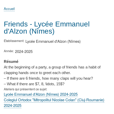
principale
Accueil
Actualités
MATh.en.JEANS ?
Régions et Ateliers
Créer, gérer un atelier
Sujets/Publications
Congrès
Accueil
Fil
d'Ariane
Friends - Lycée Emmanuel
d'Alzon (Nîmes)
Établissement
Lycée Emmanuel d'Alzon (Nîmes)
Année
2024-2025
Résumé
At the beginning of a party, a group of friends has a habit of
clapping hands once to greet each other.
– If there are 6 friends, how many claps will you hear?
– What if there are $7, 8, \ldots, 15$?
Ateliers qui présentent ce sujet
Lycée Emmanuel d'Alzon (Nîmes) 2024-2025
Colegiul Ortodox "Mitropolitul Nicolae Colan" (Cluj-Roumanie)
2024-2025