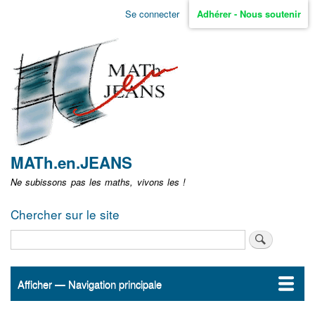
Aller
Se connecter
Adhérer - Nous soutenir
Menu
au
contenu
user
principal
non
identifié
MATh.en.JEANS
Ne subissons pas les maths, vivons les !
Chercher sur le site
Rechercher
Afficher — Navigation principale
Navigation